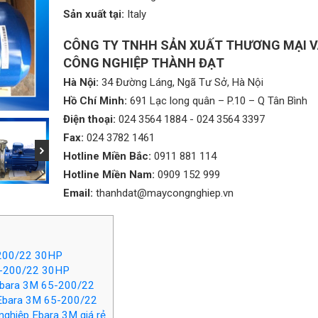
Sản xuất tại:
Italy
CÔNG TY TNHH SẢN XUẤT THƯƠNG MẠI 
CÔNG NGHIỆP THÀNH ĐẠT
Hà Nội:
34 Đường Láng, Ngã Tư Sở, Hà Nội
Hồ Chí Minh:
691 Lạc long quân – P.10 – Q Tân Bình
Điện thoại:
024 3564 1884
-
024 3564 3397
Fax:
024 3782 1461
Hotline Miền Bắc:
0911 881 114
Hotline Miền Nam:
0909 152 999
Email:
thanhdat@maycongnghiep.vn
-200/22 30HP
5-200/22 30HP
 Ebara 3M 65-200/22
 Ebara 3M 65-200/22
ghiệp Ebara 3M giá rẻ