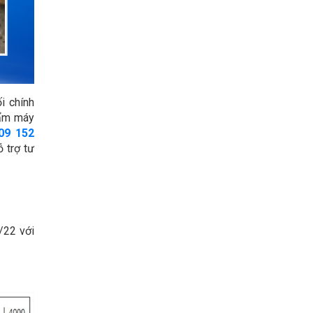
i chính
hẩm máy
09 152
 trợ tư
/22 với