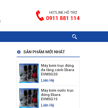
HOTLINE HỖ TRỢ
0911 881 114
c
SẢN PHẨM MỚI NHẤT
Máy bơm trục đứng
đa tầng cánh Ebara
EVMSG20
Liên Hệ
Máy bơm nước trục
đứng Ebara
EVMSG15
Liên Hệ