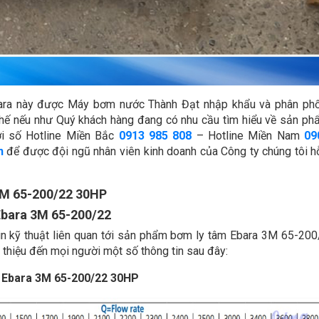
ra này được Máy bơm nước Thành Đạt nhập khẩu và phân phố
 thế nếu như Quý khách hàng đang có nhu cầu tìm hiểu về sản p
ới số Hotline Miền Bắc
0913 985 808
– Hotline Miền Nam
09
n
để được đội ngũ nhân viên kinh doanh của Công ty chúng tôi hỗ
3M 65-200/22 30HP
 Ebara 3M 65-200/22
n kỹ thuật liên quan tới sản phẩm bơm ly tâm Ebara 3M 65-200
thiệu đến mọi người một số thông tin sau đây:
m Ebara 3M 65-200/22 30HP