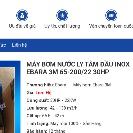
Ưu đãi về giá
Uy tín, chất lượng
Vận chuyển toàn quố
Tức
Liên hệ
MÁY BƠM NƯỚC LY TÂM ĐẦU INOX
EBARA 3M 65-200/22 30HP
Thương hiệu:
Ebara
Máy bơm Ebara 3M
Giá:
Liên Hệ
Công suất:
30HP - 22KW
Lưu lượng:
42 - 138 m3/h
Cột áp:
65.5 - 42 m
Tình trạng:
Máy mới 100% - Sẵn Hàng
Bảo hành:
12 tháng