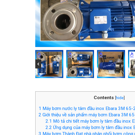
Contents
[
hide
]
1
Máy bơm nước ly tâm đầu inox Ebara 3M 65
2
Giới thiệu về sản phẩm máy bơm Ebara 3M 6
2.1
Mô tả chi tiết máy bơm ly tâm đầu inox
2.2
Ứng dụng của máy bơm ly tâm đầu inox
3
Máy bơm Thành Đạt nhà phân phối bơm công n