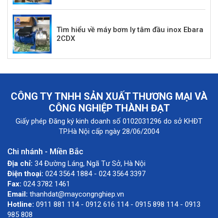
Tìm hiểu về máy bơm ly tâm đầu inox Ebara
2CDX
CÔNG TY TNHH SẢN XUẤT THƯƠNG MẠI VÀ
CÔNG NGHIỆP THÀNH ĐẠT
Giấy phép Đăng ký kinh doanh số 0102031296 do sở KHĐT
TP.Hà Nội cấp ngày 28/06/2004
Chi nhánh - Miền Bắc
Địa chỉ:
34 Đường Láng, Ngã Tư Sở, Hà Nội
Điện thoại:
024 3564 1884 - 024 3564 3397
Fax:
024 3782 1461
Email:
thanhdat@maycongnghiep.vn
Hotline:
0911 881 114 - 0912 616 114 - 0915 898 114 - 0913
985 808