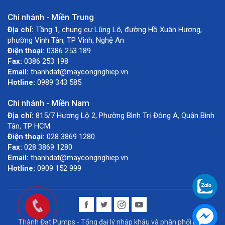
Chi nhánh - Miền Trung
Địa chỉ:
Tầng 1, chung cư Lũng Lô, đường Hồ Xuân Hương,
phường Vinh Tân, TP Vinh, Nghệ An
Điện thoại:
0386 253 189
Fax:
0386 253 198
Email:
thanhdat@maycongnghiep.vn
Hotline:
0989 343 585
Chi nhánh - Miền Nam
Địa chỉ:
815/7 Hương Lộ 2, Phường Bình Trị Đông A, Quận Bình
Tân, TP HCM
Điện thoại:
028 3869 1280
Fax:
028 3869 1280
Email:
thanhdat@maycongnghiep.vn
Hotline:
0909 152 999
Thành Đạt Pumps - Tổng đại lý nhập khẩu và phân phối bơm