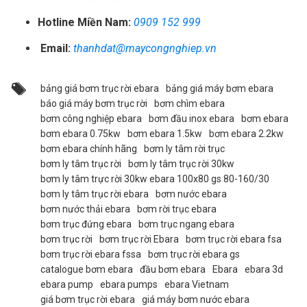
Hotline Miền Nam:
0909 152 999
Email:
thanhdat@maycongnghiep.vn
bảng giá bơm trục rời ebara
bảng giá máy bơm ebara
báo giá máy bơm trục rời
bơm chìm ebara
bơm công nghiệp ebara
bơm đầu inox ebara
bơm ebara
bơm ebara 0.75kw
bơm ebara 1.5kw
bơm ebara 2.2kw
bơm ebara chính hãng
bơm ly tâm rời trục
bơm ly tâm trục rời
bơm ly tâm trục rời 30kw
bơm ly tâm trực rời 30kw ebara 100x80 gs 80-160/30
bơm ly tâm trục rời ebara
bơm nước ebara
bơm nước thải ebara
bơm rời trục ebara
bơm trục đứng ebara
bơm trục ngang ebara
bơm trục rời
bơm trục rời Ebara
bơm trục rời ebara fsa
bơm trục rời ebara fssa
bơm trục rời ebara gs
catalogue bơm ebara
đầu bơm ebara
Ebara
ebara 3d
ebara pump
ebara pumps
ebara Vietnam
giá bơm trục rời ebara
giá máy bơm nước ebara