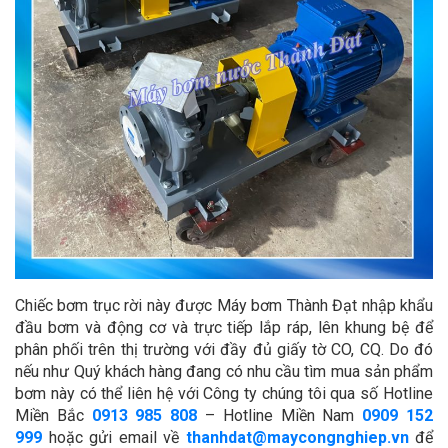
Chiếc bơm trục rời này được Máy bơm Thành Đạt nhập khẩu
đầu bơm và động cơ và trực tiếp lắp ráp, lên khung bệ để
phân phối trên thị trường với đầy đủ giấy tờ CO, CQ. Do đó
nếu như Quý khách hàng đang có nhu cầu tìm mua sản phẩm
bơm này có thể liên hệ với Công ty chúng tôi qua số Hotline
Miền Bắc
0913 985 808
– Hotline Miền Nam
0909 152
999
hoặc gửi email về
thanhdat@maycongnghiep.vn
để