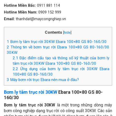
Hotline Miền Bắc:
0911 881 114
Hotline Miền Nam:
0909 152 999
Email:
thanhdat@maycongnghiep.vn
Contents
[
hide
]
1
Bơm ly tâm trục rời 30KW Ebara 100×80 GS 80-160/30
2
Thông tin về bơm trục rời Ebara 100×80 GS 80-160/30
30KW
2.1
Đặc điểm cấu tạo và thông số kỹ thuật của bơm ly
tâm trục rời 30KW Ebara 100×80 GS 80-160/30
2.2
Ứng dụng của bơm ly tâm trục rời 30KW Ebara
100×80 GS 80-160/30
3
Máy bơm rời trục Ebara nên mua ở đâu?
Bơm ly tâm trục rời 30KW
Ebara 100×80 GS 80-
160/30
Bơm ly tâm trục rời 30KW
là một trong những dòng máy
bơm công nghiệp dạng trục rời có công suất 30KW. Các sản