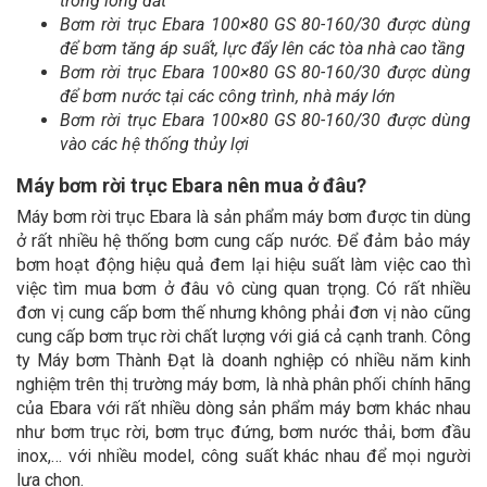
trong lòng đất
Bơm rời trục Ebara 100×80 GS 80-160/30 được dùng
để bơm tăng áp suất, lực đẩy lên các tòa nhà cao tầng
Bơm rời trục Ebara 100×80 GS 80-160/30 được dùng
để bơm nước tại các công trình, nhà máy lớn
Bơm rời trục Ebara 100×80 GS 80-160/30 được dùng
vào các hệ thống thủy lợi
Máy bơm rời trục Ebara nên mua ở đâu?
Máy bơm rời trục Ebara là sản phẩm máy bơm được tin dùng
ở rất nhiều hệ thống bơm cung cấp nước. Để đảm bảo máy
bơm hoạt động hiệu quả đem lại hiệu suất làm việc cao thì
việc tìm mua bơm ở đâu vô cùng quan trọng. Có rất nhiều
đơn vị cung cấp bơm thế nhưng không phải đơn vị nào cũng
cung cấp bơm trục rời chất lượng với giá cả cạnh tranh. Công
ty Máy bơm Thành Đạt là doanh nghiệp có nhiều năm kinh
nghiệm trên thị trường máy bơm, là nhà phân phối chính hãng
của Ebara với rất nhiều dòng sản phẩm máy bơm khác nhau
như bơm trục rời, bơm trục đứng, bơm nước thải, bơm đầu
inox,… với nhiều model, công suất khác nhau để mọi người
lựa chọn.