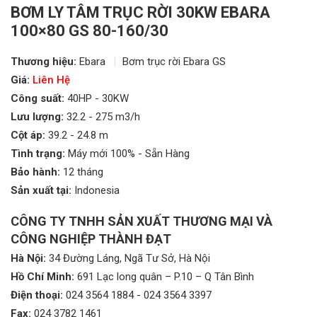
BƠM LY TÂM TRỤC RỜI 30KW EBARA
100×80 GS 80-160/30
Thương hiệu:
Ebara
Bơm trục rời Ebara GS
Giá:
Liên Hệ
Công suất:
40HP - 30KW
Lưu lượng:
32.2 - 275 m3/h
Cột áp:
39.2 - 24.8 m
Tình trạng:
Máy mới 100% - Sẵn Hàng
Bảo hành:
12 tháng
Sản xuất tại:
Indonesia
CÔNG TY TNHH SẢN XUẤT THƯƠNG MẠI VÀ
CÔNG NGHIỆP THÀNH ĐẠT
Hà Nội:
34 Đường Láng, Ngã Tư Sở, Hà Nội
Hồ Chí Minh:
691 Lạc long quân – P.10 – Q Tân Bình
Điện thoại:
024 3564 1884
-
024 3564 3397
Fax:
024 3782 1461