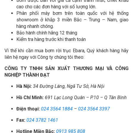
Bơm được bán với giá cả cạnh tranh nhất, chiết khấu
cao cho các đơn hàng với số lượng lớn.
Phân phối máy bơm trên toàn quốc với hệ thống
showroom ở khắp 3 miền Bắc – Trung – Nam, giao
hàng nhanh chóng.
Bảo hành chính hãng 12 tháng
Kiểm tra hàng trước khi thanh toán
Vì thế khi cần mua bơm rời trục Ebara, Quý khách hàng hãy
liên hệ ngay với Công ty chúng tôi theo:
CÔNG TY TNHH SẢN XUẤT THƯƠNG MẠI VÀ CÔNG
NGHIỆP THÀNH ĐẠT
Hà Nội:
34 Đường Láng, Ngã Tư Sở, Hà Nội
Hồ Chí Minh:
691 Lạc Long Quân – P.10 – Q Tân Bình
Điện thoại:
024 3564 1884
–
024 3564 3397
Fax:
024 3782 1461
Hotline Miền Bắc:
0913 985 808