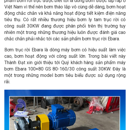
phẩm bơm rời trục được biết tới là dòng bơm được lắp ráp ở
Việt Nam vì thế nên bơm tháo lắp vô cùng dễ dàng, bơm hoạt
động chắc chắn và khả năng hoạt động tiết kiệm điện năng
tiêu thụ. Có rất nhiều thương hiệu bơm ly tam trục rời có
công suất 30KW đang được phân phối trên thị trường tuy
nhiên một trong những thương hiệu luôn được đánh giá cao
chắc chắn phải nhắc tới các sản phẩm bơm trục rời Ebara.
Bơm trục rời Ebara là dòng máy bơm có hiệu suất làm việc
cao, bơm hoạt động với công suất lớn. Trong bài viết này
Thành Đạt xin giới thiệu tới Quý khách hàng sản phẩm máy
bơm Ebara 100×80 GS 80-160/30 công suất 30KW. Đây là
một trong những model bơm tiêu biểu được sử dụng rộng
rãi.