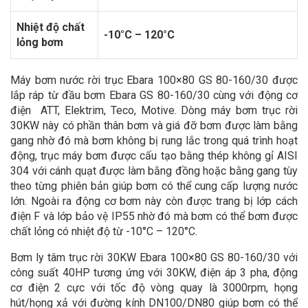
Nhiệt độ chất
-10°C – 120°C
lỏng bơm
Máy bơm nước rời trục Ebara 100×80 GS 80-160/30 được
lắp ráp từ đầu bơm Ebara GS 80-160/30 cùng với động cơ
điện ATT, Elektrim, Teco, Motive. Dòng máy bơm trục rời
30KW này có phần thân bơm và giá đỡ bơm được làm bằng
gang nhờ đó mà bơm không bị rung lắc trong quá trình hoạt
động, trục máy bơm được cấu tạo bằng thép không gỉ AISI
304 với cánh quạt được làm bằng đồng hoặc bằng gang tùy
theo từng phiên bản giúp bơm có thể cung cấp lượng nước
lớn. Ngoài ra động cơ bơm này còn được trang bị lớp cách
điện F và lớp bảo vệ IP55 nhờ đó mà bơm có thể bơm được
chất lỏng có nhiệt độ từ -10°C – 120°C.
Bơm ly tâm trục rời 30KW Ebara 100×80 GS 80-160/30 với
công suất 40HP tương ứng với 30KW, điện áp 3 pha, động
cơ điện 2 cực với tốc độ vòng quay là 3000rpm, họng
hút/họng xả với đường kính DN100/DN80 giúp bơm có thể