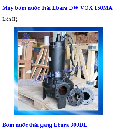
Máy bơm nước thải Ebara DW VOX 150MA
Liên Hệ
Bơm nước thải gang Ebara 300DL