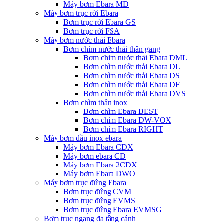
Máy bơm Ebara MD
Máy bơm trục rời Ebara
Bơm trục rời Ebara GS
Bơm trục rời FSA
Máy bơm nước thải Ebara
Bơm chìm nước thải thân gang
Bơm chìm nước thải Ebara DML
Bơm chìm nước thải Ebara DL
Bơm chìm nước thải Ebara DS
Bơm chìm nước thải Ebara DF
Bơm chìm nước thải Ebara DVS
Bơm chìm thân inox
Bơm chìm Ebara BEST
Bơm chìm Ebara DW-VOX
Bơm chìm Ebara RIGHT
Máy bơm đầu inox ebara
Máy bơm Ebara CDX
Máy bơm ebara CD
Máy bơm Ebara 2CDX
Máy bơm Ebara DWO
Máy bơm trục đứng Ebara
Bơm trục đứng CVM
Bơm trục đứng EVMS
Bơm trục đứng Ebara EVMSG
Bơm trục ngang đa tầng cánh