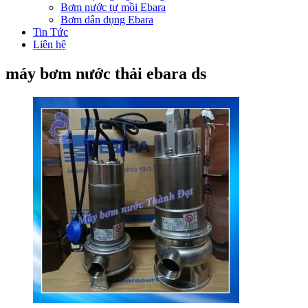
Bơm nước tự mồi Ebara
Bơm dân dụng Ebara
Tin Tức
Liên hệ
máy bơm nước thải ebara ds