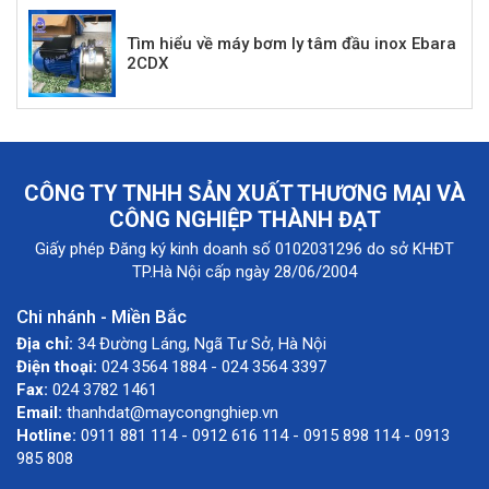
Tìm hiểu về máy bơm ly tâm đầu inox Ebara
2CDX
CÔNG TY TNHH SẢN XUẤT THƯƠNG MẠI VÀ
CÔNG NGHIỆP THÀNH ĐẠT
Giấy phép Đăng ký kinh doanh số 0102031296 do sở KHĐT
TP.Hà Nội cấp ngày 28/06/2004
Chi nhánh - Miền Bắc
Địa chỉ:
34 Đường Láng, Ngã Tư Sở, Hà Nội
Điện thoại:
024 3564 1884 - 024 3564 3397
Fax:
024 3782 1461
Email:
thanhdat@maycongnghiep.vn
Hotline:
0911 881 114 - 0912 616 114 - 0915 898 114 - 0913
985 808