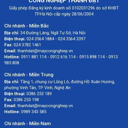
CÔNG NGHIỆP THÀNH ĐẠT
Giấy phép Đăng ký kinh doanh số 0102031296 do sở KHĐT
TP.Hà Nội cấp ngày 28/06/2004
Chi nhánh - Miền Bắc
Địa chỉ:
34 Đường Láng, Ngã Tư Sở, Hà Nội
Điện thoại:
024 3564 1884 - 024 3564 3397
Fax:
024 3782 1461
Email:
thanhdat@maycongnghiep.vn
Hotline:
0911 881 114 - 0912 616 114 - 0915 898 114 - 0913
985 808
Chi nhánh - Miền Trung
Địa chỉ:
Tầng 1, chung cư Lũng Lô, đường Hồ Xuân Hương,
phường Vinh Tân, TP Vinh, Nghệ An
Điện thoại:
0386 253 189
Fax:
0386 253 198
Email:
thanhdat@maycongnghiep.vn
Hotline:
0989 343 585
Chi nhánh - Miền Nam