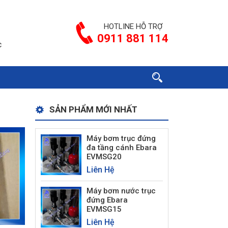
HOTLINE HỖ TRỢ
0911 881 114
c
SẢN PHẨM MỚI NHẤT
Máy bơm trục đứng
đa tầng cánh Ebara
EVMSG20
Liên Hệ
Máy bơm nước trục
đứng Ebara
EVMSG15
Liên Hệ