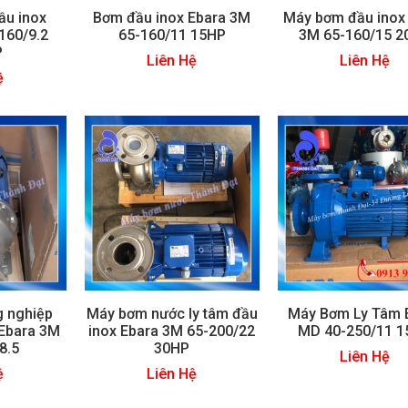
ầu inox
Bơm đầu inox Ebara 3M
Máy bơm đầu inox
160/9.2
65-160/11 15HP
3M 65-160/15 2
P
Liên Hệ
Liên Hệ
ệ
 nghiệp
Máy bơm nước ly tâm đầu
Máy Bơm Ly Tâm 
 Ebara 3M
inox Ebara 3M 65-200/22
MD 40-250/11 
8.5
30HP
Liên Hệ
ệ
Liên Hệ