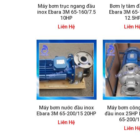
Máy bơm trục ngang đầu
Bơm ly tâm đ
inox Ebara 3M 65-160/7.5
Ebara 3M 65-
10HP
12.5H
Liên Hệ
Liên H
Máy bơm nước đầu inox
Máy bơm công
Ebara 3M 65-200/15 20HP
đầu inox 25HP
65-200/1
Liên Hệ
Liên H