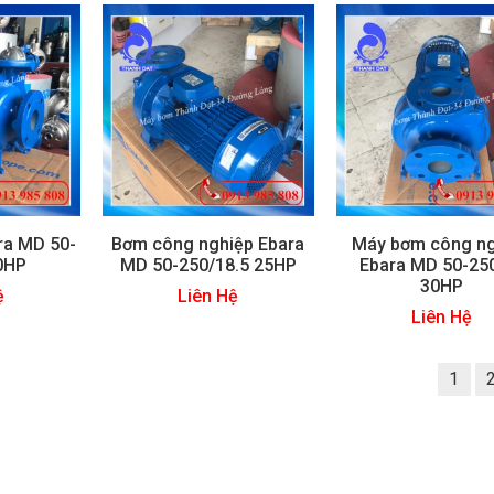
ra MD 50-
Bơm công nghiệp Ebara
Máy bơm công ng
0HP
MD 50-250/18.5 25HP
Ebara MD 50-25
30HP
ệ
Liên Hệ
Liên Hệ
1