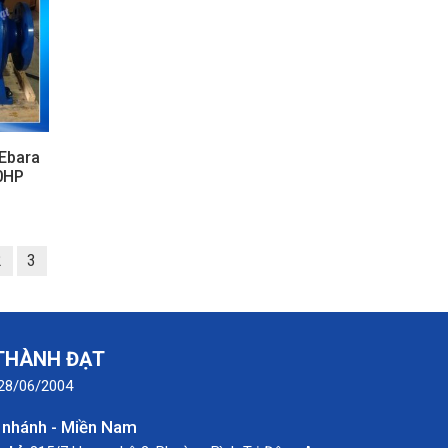
Ebara
0HP
2
3
 THÀNH ĐẠT
 28/06/2004
 nhánh - Miền Nam