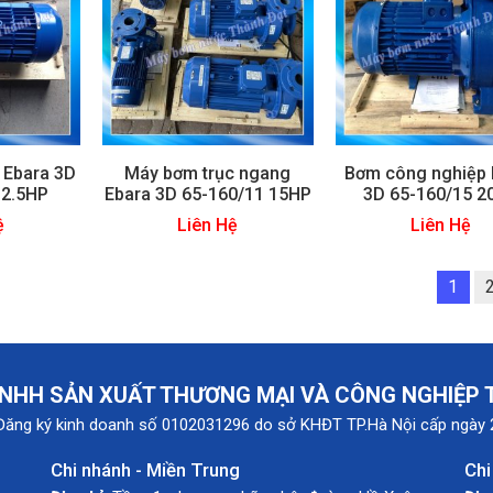
 Ebara 3D
Máy bơm trục ngang
Bơm công nghiệp 
12.5HP
Ebara 3D 65-160/11 15HP
3D 65-160/15 2
ệ
Liên Hệ
Liên Hệ
1
NHH SẢN XUẤT THƯƠNG MẠI VÀ CÔNG NGHIỆP
Đăng ký kinh doanh số 0102031296 do sở KHĐT TP.Hà Nội cấp ngày
Chi nhánh - Miền Trung
Chi