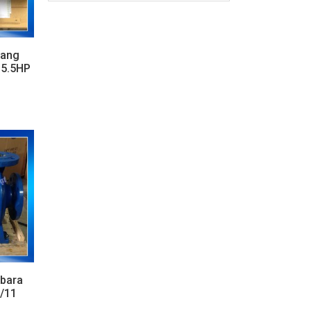
gang
 5.5HP
Ebara
/11