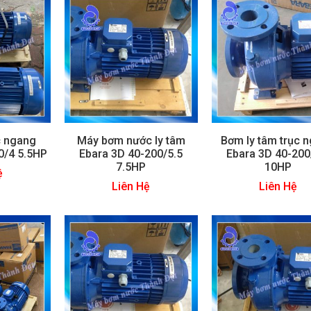
c ngang
Máy bơm nước ly tâm
Bơm ly tâm trục 
0/4 5.5HP
Ebara 3D 40-200/5.5
Ebara 3D 40-200
7.5HP
10HP
ệ
Liên Hệ
Liên Hệ