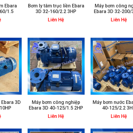
âm Ebara
Bơm ly tâm trục liền Ebara
Máy bơm công ng
60/1.5
3D 32-160/2.2 3HP
Ebara 3D 32-200/
ệ
Liên Hệ
Liên Hệ
 Ebara 3D
Máy bơm công nghiệp
Máy bơm nước Eba
 10HP
Ebara 3D 40-125/1.5 2HP
40-125/2.2 3
ệ
Liên Hệ
Liên Hệ