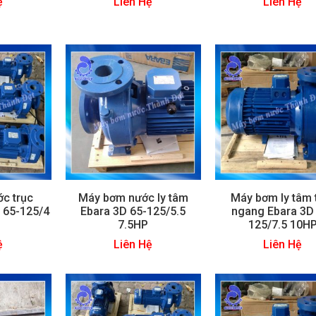
ệ
Liên Hệ
Liên Hệ
c trục
Máy bơm nước ly tâm
Máy bơm ly tâm 
 65-125/4
Ebara 3D 65-125/5.5
ngang Ebara 3D
7.5HP
125/7.5 10H
ệ
Liên Hệ
Liên Hệ