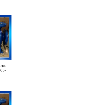
trục
 65-
P