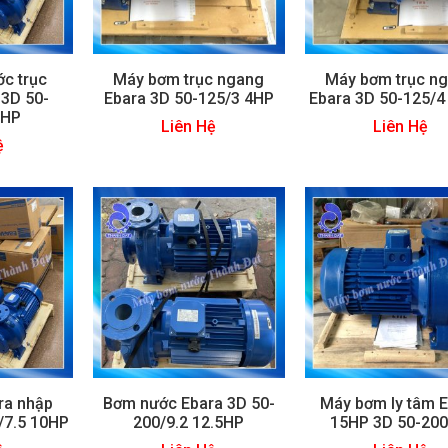
c trục
Máy bơm trục ngang
Máy bơm trục n
 3D 50-
Ebara 3D 50-125/3 4HP
Ebara 3D 50-125/4
3HP
Liên Hệ
Liên Hệ
ệ
ra nhập
Bơm nước Ebara 3D 50-
Máy bơm ly tâm 
/7.5 10HP
200/9.2 12.5HP
15HP 3D 50-200