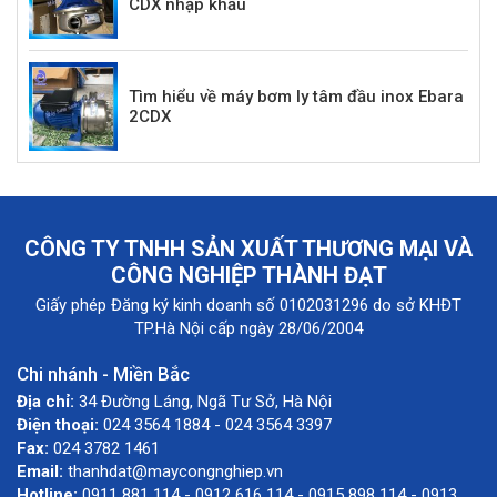
CDX nhập khẩu
Tìm hiểu về máy bơm ly tâm đầu inox Ebara
2CDX
CÔNG TY TNHH SẢN XUẤT THƯƠNG MẠI VÀ
CÔNG NGHIỆP THÀNH ĐẠT
Giấy phép Đăng ký kinh doanh số 0102031296 do sở KHĐT
TP.Hà Nội cấp ngày 28/06/2004
Chi nhánh - Miền Bắc
Địa chỉ:
34 Đường Láng, Ngã Tư Sở, Hà Nội
Điện thoại:
024 3564 1884 - 024 3564 3397
Fax:
024 3782 1461
Email:
thanhdat@maycongnghiep.vn
Hotline:
0911 881 114 - 0912 616 114 - 0915 898 114 - 0913