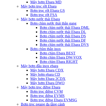
Máy bơm Ebara MD
Máy bơm trục rời Ebara
Bơm trục rời Ebara GS
Bơm trục rời FSA
Máy bơm nước thải Ebara
Bơm chìm nước thải thân gang
Bơm chìm nước thải Ebara DML
Bơm chìm nước thải Ebara DL
Bơm chìm nước thải Ebara DS
Bơm chìm nước thải Ebara DF
Bơm chìm nước thải Ebara DVS
Bơm chìm thân inox
Bơm chìm Ebara BEST
Bơm chìm Ebara DW-VOX
Bơm chìm Ebara RIGHT
Máy bơm đầu inox ebara
Máy bơm Ebara CDX
Máy bơm ebara CD
Máy bơm Ebara 2CDX
Máy bơm Ebara DWO
Máy bơm trục đứng Ebara
Bơm trục đứng CVM
Bơm trục đứng EVMS
Bơm trục đứng Ebara EVMSG
Bơm trục ngang đa tầng cánh