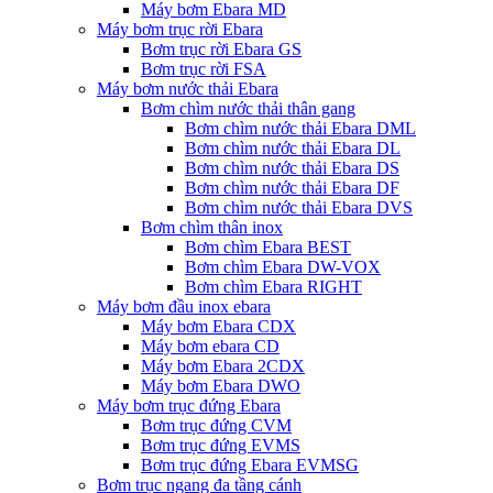
Máy bơm Ebara MD
Máy bơm trục rời Ebara
Bơm trục rời Ebara GS
Bơm trục rời FSA
Máy bơm nước thải Ebara
Bơm chìm nước thải thân gang
Bơm chìm nước thải Ebara DML
Bơm chìm nước thải Ebara DL
Bơm chìm nước thải Ebara DS
Bơm chìm nước thải Ebara DF
Bơm chìm nước thải Ebara DVS
Bơm chìm thân inox
Bơm chìm Ebara BEST
Bơm chìm Ebara DW-VOX
Bơm chìm Ebara RIGHT
Máy bơm đầu inox ebara
Máy bơm Ebara CDX
Máy bơm ebara CD
Máy bơm Ebara 2CDX
Máy bơm Ebara DWO
Máy bơm trục đứng Ebara
Bơm trục đứng CVM
Bơm trục đứng EVMS
Bơm trục đứng Ebara EVMSG
Bơm trục ngang đa tầng cánh