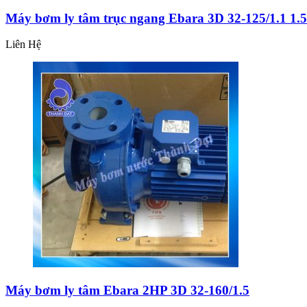
Máy bơm ly tâm trục ngang Ebara 3D 32-125/1.1 1.
Liên Hệ
Máy bơm ly tâm Ebara 2HP 3D 32-160/1.5