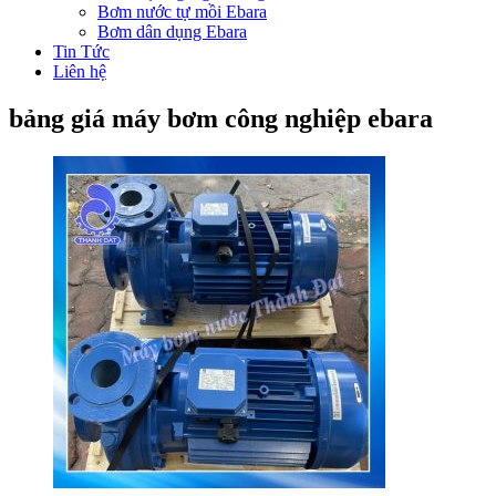
Bơm nước tự mồi Ebara
Bơm dân dụng Ebara
Tin Tức
Liên hệ
bảng giá máy bơm công nghiệp ebara