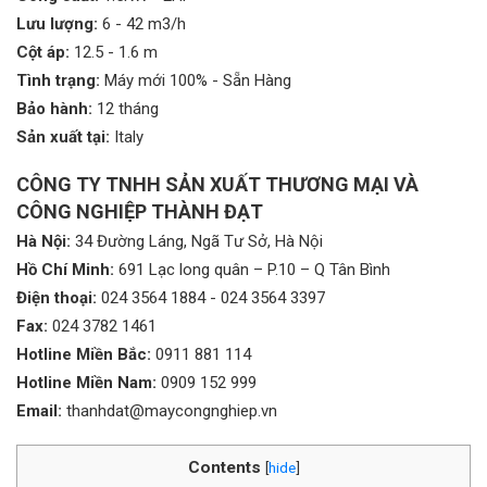
Lưu lượng:
6 - 42 m3/h
Cột áp:
12.5 - 1.6 m
Tình trạng:
Máy mới 100% - Sẵn Hàng
Bảo hành:
12 tháng
Sản xuất tại:
Italy
CÔNG TY TNHH SẢN XUẤT THƯƠNG MẠI VÀ
CÔNG NGHIỆP THÀNH ĐẠT
Hà Nội:
34 Đường Láng, Ngã Tư Sở, Hà Nội
Hồ Chí Minh:
691 Lạc long quân – P.10 – Q Tân Bình
Điện thoại:
024 3564 1884
-
024 3564 3397
Fax:
024 3782 1461
Hotline Miền Bắc:
0911 881 114
Hotline Miền Nam:
0909 152 999
Email:
thanhdat@maycongnghiep.vn
Contents
[
hide
]