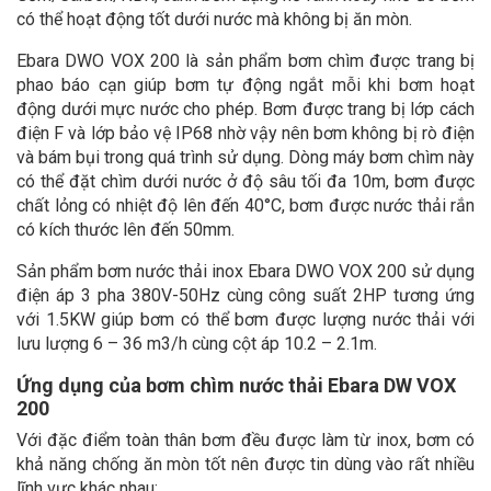
có thể hoạt động tốt dưới nước mà không bị ăn mòn.
Ebara DWO VOX 200 là sản phẩm bơm chìm được trang bị
phao báo cạn giúp bơm tự động ngắt mỗi khi bơm hoạt
động dưới mực nước cho phép. Bơm được trang bị lớp cách
điện F và lớp bảo vệ IP68 nhờ vậy nên bơm không bị rò điện
và bám bụi trong quá trình sử dụng. Dòng máy bơm chìm này
có thể đặt chìm dưới nước ở độ sâu tối đa 10m, bơm được
chất lỏng có nhiệt độ lên đến 40°C, bơm được nước thải rắn
có kích thước lên đến 50mm.
Sản phẩm bơm nước thải inox Ebara DWO VOX 200 sử dụng
điện áp 3 pha 380V-50Hz cùng công suất 2HP tương ứng
với 1.5KW giúp bơm có thể bơm được lượng nước thải với
lưu lượng 6 – 36 m3/h cùng cột áp 10.2 – 2.1m.
Ứng dụng của bơm chìm nước thải Ebara DW VOX
200
Với đặc điểm toàn thân bơm đều được làm từ inox, bơm có
khả năng chống ăn mòn tốt nên được tin dùng vào rất nhiều
lĩnh vực khác nhau: