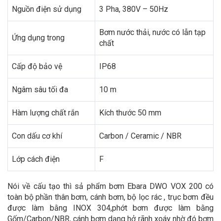
Nguồn điện sử dụng
3 Pha, 380V – 50Hz
Bơm nước thải, nước có lẫn tạp
Ứng dụng trong
chất
Cấp độ bảo vệ
IP68
Ngâm sâu tối đa
10 m
Hàm lượng chất rắn
Kích thước 50 mm
Con dấu cơ khí
Carbon / Ceramic / NBR
Lớp cách điện
F
Nói về cấu tạo thì sả phẩm bơm Ebara DWO VOX 200 có
toàn bộ phần thân bơm, cánh bơm, bộ lọc rác , trục bơm đều
được làm bằng INOX 304,phớt bơm được làm bằng
Gốm/Carbon/NBR, cánh bơm dạng hở rãnh xoáy nhờ đó bơm