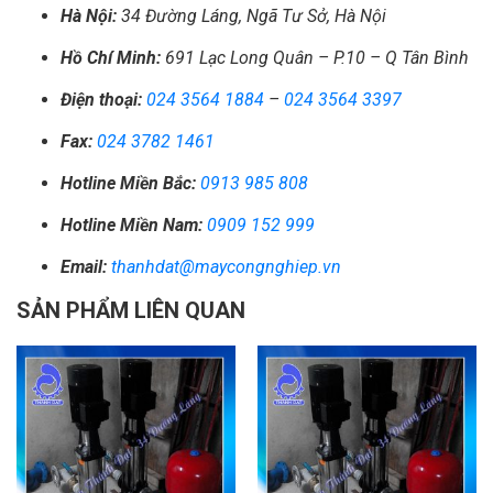
Hà Nội:
34 Đường Láng, Ngã Tư Sở, Hà Nội
Hồ Chí Minh:
691 Lạc Long Quân – P.10 – Q Tân Bình
Điện thoại:
024 3564 1884
–
024 3564 3397
Fax:
024 3782 1461
Hotline Miền Bắc:
0913 985 808
Hotline Miền Nam:
0909 152 999
Email:
thanhdat@maycongnghiep.vn
SẢN PHẨM LIÊN QUAN