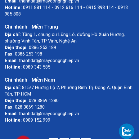
Email:
thanhdat@maycongnghiep.vn
Hotline:
0911 881 114 - 0912 616 114 - 0915 898 114 - 0913
985 808
Chi nhánh - Miền Trung
Địa chỉ:
Tầng 1, chung cư Lũng Lô, đường Hồ Xuân Hương,
phường Vinh Tân, TP Vinh, Nghệ An
Điện thoại:
0386 253 189
Fax:
0386 253 198
Email:
thanhdat@maycongnghiep.vn
Hotline:
0989 343 585
Chi nhánh - Miền Nam
Địa chỉ:
815/7 Hương Lộ 2, Phường Bình Trị Đông A, Quận Bình
Tân, TP HCM
Điện thoại:
028 3869 1280
Fax:
028 3869 1280
Email:
thanhdat@maycongnghiep.vn
Hotline:
0909 152 999