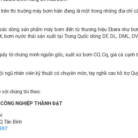
trên thị trường máy bơm hiện đang là một trong những địa chỉ 
ủ các dòng sản phẩm máy bơm đến từ thương hiệu Ebara như b
X, bơm nước thải sản xuất tại Trung Quốc dòng DF, DL, DML, D
ấy tờ chứng minh nguồn gốc, xuất xứ bơm CO, Cq, giá cả cạnh t
ội ngũ nhân viên kỹ thuật có chuyên môn, tay nghề cao hỗ trợ Qu
 với chúng tôi theo:
 CÔNG NGHIỆP THÀNH ĐẠT
i
Q Tân Bình
397