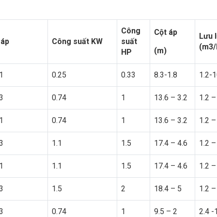
Công
Cột áp
Lưu 
 áp
Công suất KW
suất
(m3/
(m)
HP
1
0.25
0.33
8.3-1.8
1.2-1
3
0.74
1
13.6 – 3.2
1.2 –
1
0.74
1
13.6 – 3.2
1.2 –
3
1.1
1.5
17.4 – 4.6
1.2 –
1
1.1
1.5
17.4 – 4.6
1.2 –
3
1.5
2
18.4 – 5
1.2 –
3
0.74
1
9.5 – 2
2.4 -