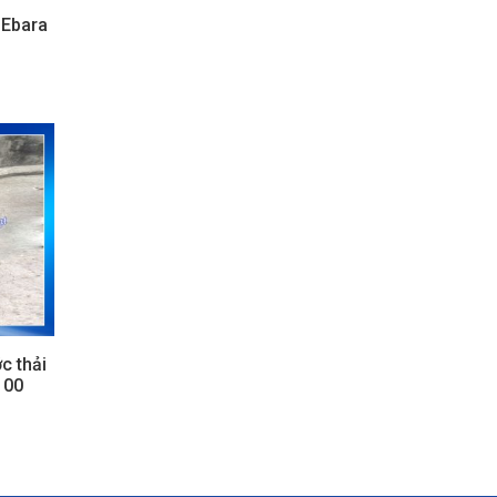
 Ebara
c thải
100