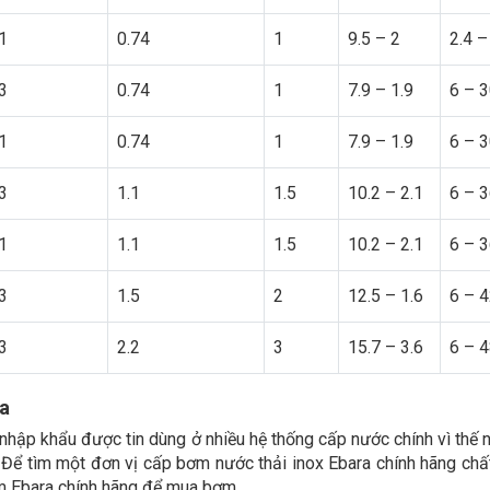
1
0.74
1
9.5 – 2
2.4 –
3
0.74
1
7.9 – 1.9
6 – 
1
0.74
1
7.9 – 1.9
6 – 
3
1.1
1.5
10.2 – 2.1
6 – 
1
1.1
1.5
10.2 – 2.1
6 – 
3
1.5
2
12.5 – 1.6
6 – 
3
2.2
3
15.7 – 3.6
6 – 
ra
 nhập khẩu được tin dùng ở nhiều hệ thống cấp nước chính vì thế 
 Để tìm một đơn vị cấp bơm nước thải inox Ebara chính hãng chấ
m Ebara chính hãng để mua bơm.