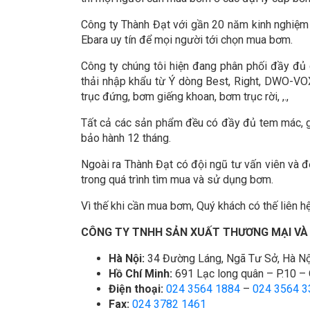
Công ty Thành Đạt với gần 20 năm kinh nghiệm 
Ebara uy tín để mọi người tới chọn mua bơm.
Công ty chúng tôi hiện đang phân phối đầy đ
thải nhập khẩu từ Ý dòng Best, Right, DWO-VO
trục đứng, bơm giếng khoan, bơm trục rời, ,.,
Tất cả các sản phẩm đều có đầy đủ tem mác, gi
bảo hành 12 tháng.
Ngoài ra Thành Đạt có đội ngũ tư vấn viên và đ
trong quá trình tìm mua và sử dụng bơm.
Vì thế khi cần mua bơm, Quý khách có thế liên hệ
CÔNG TY TNHH SẢN XUẤT THƯƠNG MẠI VÀ
Hà Nội:
34 Đường Láng, Ngã Tư Sở, Hà Nộ
Hồ Chí Minh:
691 Lạc long quân – P.10 – 
Điện thoại:
024 3564 1884
–
024 3564 3
Fax:
024 3782 1461