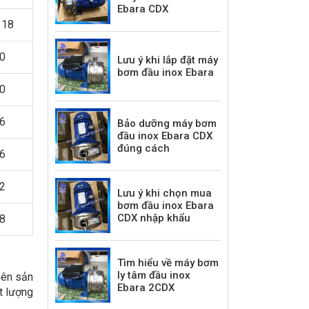
Ebara CDX
 18
30
Lưu ý khi lắp đặt máy
bơm đầu inox Ebara
30
36
Bảo dưỡng máy bơm
đầu inox Ebara CDX
đúng cách
36
42
Lưu ý khi chọn mua
bơm đầu inox Ebara
CDX nhập khẩu
48
Tìm hiểu về máy bơm
ly tâm đầu inox
nên sản
Ebara 2CDX
t lượng