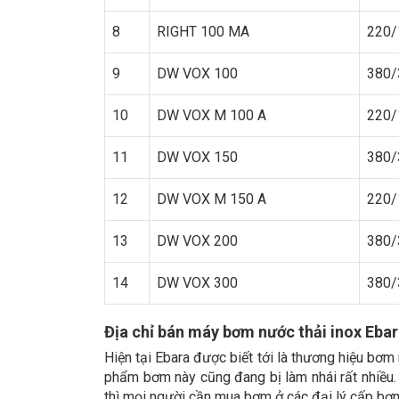
8
RIGHT 100 MA
220/
9
DW VOX 100
380/
10
DW VOX M 100 A
220/
11
DW VOX 150
380/
12
DW VOX M 150 A
220/
13
DW VOX 200
380/
14
DW VOX 300
380/
Địa chỉ bán máy bơm nước thải inox Eba
Hiện tại Ebara được biết tới là thương hiệu bơm
phẩm bơm này cũng đang bị làm nhái rất nhiều.
thì mọi người cần mua bơm ở các đại lý cấp bơ