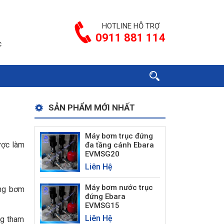
HOTLINE HỖ TRỢ
0911 881 114
c
SẢN PHẨM MỚI NHẤT
Máy bơm trục đứng
ược làm
đa tầng cánh Ebara
EVMSG20
Liên Hệ
Máy bơm nước trục
òng bơm
đứng Ebara
EVMSG15
Liên Hệ
ng tham