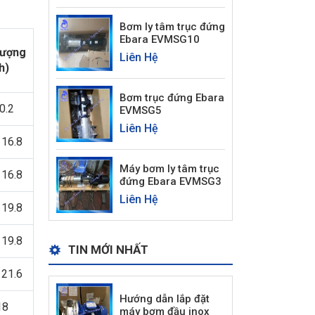
Bơm ly tâm trục đứng
Ebara EVMSG10
lượng
Liên Hệ
h)
Bơm trục đứng Ebara
0.2
EVMSG5
Liên Hệ
 16.8
Máy bơm ly tâm trục
 16.8
đứng Ebara EVMSG3
Liên Hệ
 19.8
 19.8
TIN MỚI NHẤT
 21.6
Hướng dẫn lắp đặt
18
máy bơm đầu inox