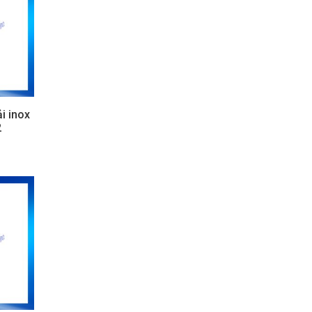
i inox
2