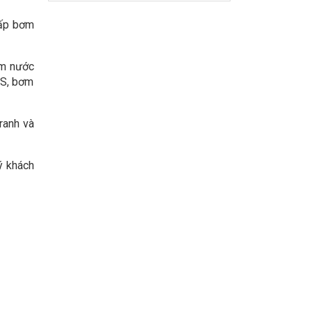
cấp bơm
ơm nước
VS, bơm
ranh và
ý khách