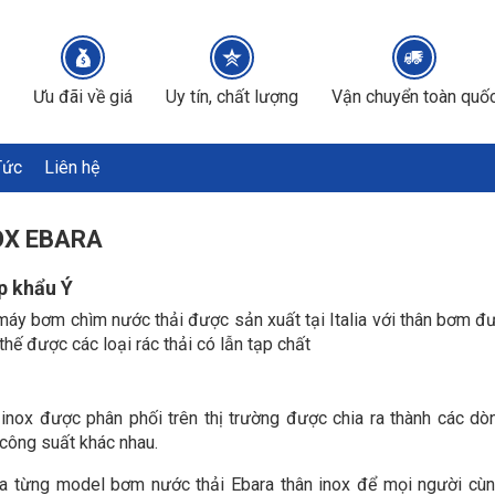
Ưu đãi về giá
Uy tín, chất lượng
Vận chuyển toàn quố
Tức
Liên hệ
OX EBARA
p khẩu Ý
máy bơm chìm nước thải được sản xuất tại Italia với thân bơm đ
hế được các loại rác thải có lẫn tạp chất
inox được phân phối trên thị trường được chia ra thành các d
công suất khác nhau.
của từng model bơm nước thải Ebara thân inox để mọi người cù