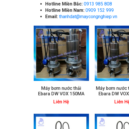
Hotline Miền Bắc:
0913 985 808
Hotline Miền Nam:
0909 152 999
Email:
thanhdat@maycongnghiep.vn
Máy bơm nước thải
Máy bơm nước t
Ebara DW VOX 150MA
Ebara DW VOX
Liên Hệ
Liên H