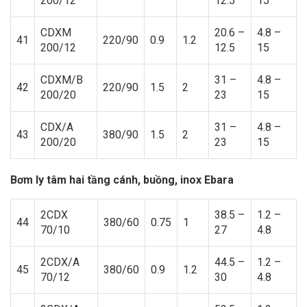
200/12
12.5
15
CDXM
20.6 –
4.8 –
41
220/90
0.9
1.2
200/12
12.5
15
CDXM/B
31 –
4.8 –
42
220/90
1.5
2
200/20
23
15
CDX/A
31 –
4.8 –
43
380/90
1.5
2
200/20
23
15
Bơm ly tâm hai tầng cánh, buồng, inox Ebara
2CDX
38.5 –
1.2 –
44
380/60
0.75
1
70/10
27
4.8
2CDX/A
44.5 –
1.2 –
45
380/60
0.9
1.2
70/12
30
4.8