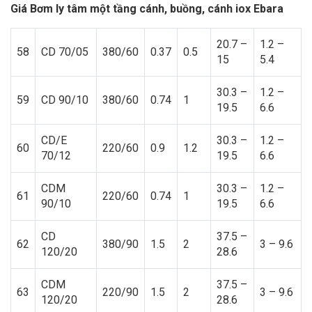
Giá Bơm ly tâm một tầng cánh, buồng, cánh iox Ebara
20.7 –
1.2 –
58
CD 70/05
380/60
0.37
0.5
15
5.4
30.3 –
1.2 –
59
CD 90/10
380/60
0.74
1
19.5
6.6
CD/E
30.3 –
1.2 –
60
220/60
0.9
1.2
70/12
19.5
6.6
CDM
30.3 –
1.2 –
61
220/60
0.74
1
90/10
19.5
6.6
CD
37.5 –
62
380/90
1.5
2
3 – 9.6
120/20
28.6
CDM
37.5 –
63
220/90
1.5
2
3 – 9.6
120/20
28.6