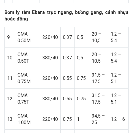
Bơm ly tâm Ebara trục ngang, buồng gang, cánh nhựa
hoặc đồng
CMA
20 –
1.2 –
9
220/40
0,37
0,5
0.50M
10,5
5.4
CMA
20 –
1.2 –
10
380/40
0,37
0,5
0.50T
10,5
5.4
CMA
31.5 –
1.2 –
11
220/40
0.55
0.75
0.75M
17.5
5.1
CMA
31.5 –
1.2 –
12
380/40
0.55
0.75
0.75T
17.5
5.1
CMA
34,5 –
13
220/40
0,75
1
1.2 – 6
1.00M
25