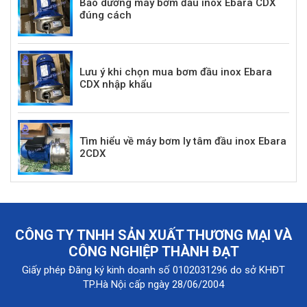
Bảo dưỡng máy bơm đầu inox Ebara CDX
đúng cách
Lưu ý khi chọn mua bơm đầu inox Ebara
CDX nhập khẩu
Tìm hiểu về máy bơm ly tâm đầu inox Ebara
2CDX
CÔNG TY TNHH SẢN XUẤT THƯƠNG MẠI VÀ
CÔNG NGHIỆP THÀNH ĐẠT
Giấy phép Đăng ký kinh doanh số 0102031296 do sở KHĐT
TP.Hà Nội cấp ngày 28/06/2004