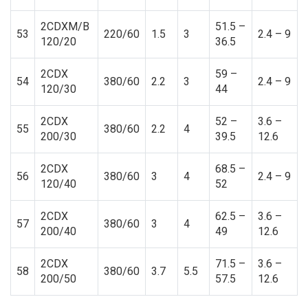
2CDXM/B
51.5 –
53
220/60
1.5
3
2.4 – 9
120/20
36.5
2CDX
59 –
54
380/60
2.2
3
2.4 – 9
120/30
44
2CDX
52 –
3.6 –
55
380/60
2.2
4
200/30
39.5
12.6
2CDX
68.5 –
56
380/60
3
4
2.4 – 9
120/40
52
2CDX
62.5 –
3.6 –
57
380/60
3
4
200/40
49
12.6
2CDX
71.5 –
3.6 –
58
380/60
3.7
5.5
200/50
57.5
12.6