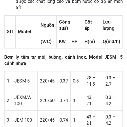
được các chất lỏng cao và bơm nước có độ ăn mòn
tốt.
Công
Cột
Lưu
Nguồn
suất
áp
lượng
Stt
Model
(V/C)
KW
HP
H(m)
Q(m3/h)
Bơm ly tâm tự mồi, buồng, cánh inox. Model JESM 5
cánh nhựa
28 –
0.3 –
1
JESM 5
220/45
0.37
0.5
11.5
2.7
JEXM/A
43 –
0.3 –
2
220/60
0.74
1
100
21
4.2
43 –
0.3 –
3
JEM 100
220/45
0.74
1
21
4.2