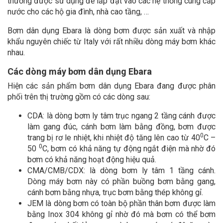
thường được sử dụng để lắp đặt vào các hệ thống cung cấp
nước cho các hộ gia đình, nhà cao tầng, …
Bơm dân dụng Ebara là dòng bơm được sản xuất và nhập
khẩu nguyên chiếc từ Italy với rất nhiều dòng máy bơm khác
nhau.
Các dòng máy bơm dân dụng Ebara
Hiện các sản phẩm bơm dân dụng Ebara đang được phân
phối trên thị trường gồm có các dòng sau:
CDA: là dòng bơm ly tâm trục ngang 2 tầng cánh được
làm gang đúc, cánh bơm làm bằng đồng, bơm được
0
trang bị rơ le nhiệt, khi nhiệt độ tăng lên cao từ 40
C –
0
50
C, bơm có khả năng tự động ngắt điện mà nhờ đó
bơm có khả năng hoạt động hiệu quả.
CMA/CMB/CDX: là dòng bơm ly tâm 1 tầng cánh.
Dòng máy bơm này có phần buồng bơm bằng gang,
cánh bơm bằng nhựa, trục bơm bằng thép không gỉ.
JEM là dòng bơm có toàn bộ phần thân bơm được làm
bằng Inox 304 không gỉ nhờ đó mà bơm có thể bơm