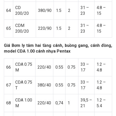
CD
31 –
4.8 –
64
380/90
1.5
2
200/20
23
15
CDM
31 –
4.8 –
65
220/90
1.5
2
200/20
23
15
Giá Bơm ly tâm hai tầng cánh, buồng gang, cánh đồng,
model CDA 1.00 cánh nhựa Pentax
CDA 0.75
33 –
1.2 –
66
220/40
0.55
0.75
M
17
4.8
CDA 0.75
33 –
1.2 –
67
380/40
0.55
0.75
T
17
4.8
CDA 1.00
39,5 –
1.2 –
68
220/40
0,74
1
M
21
5.4