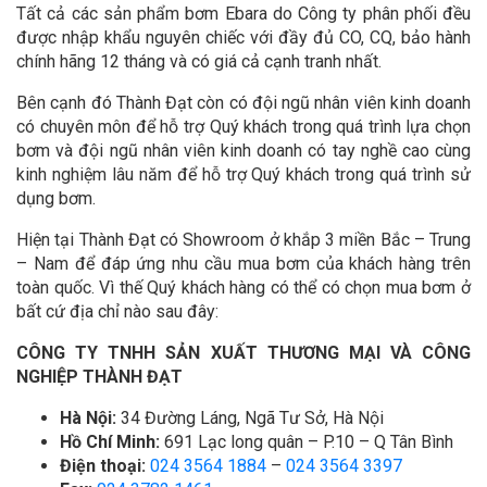
Tất cả các sản phẩm bơm Ebara do Công ty phân phối đều
được nhập khẩu nguyên chiếc với đầy đủ CO, CQ, bảo hành
chính hãng 12 tháng và có giá cả cạnh tranh nhất.
Bên cạnh đó Thành Đạt còn có đội ngũ nhân viên kinh doanh
có chuyên môn để hỗ trợ Quý khách trong quá trình lựa chọn
bơm và đội ngũ nhân viên kinh doanh có tay nghề cao cùng
kinh nghiệm lâu năm để hỗ trợ Quý khách trong quá trình sử
dụng bơm.
Hiện tại Thành Đạt có Showroom ở khắp 3 miền Bắc – Trung
– Nam để đáp ứng nhu cầu mua bơm của khách hàng trên
toàn quốc. Vì thế Quý khách hàng có thể có chọn mua bơm ở
bất cứ địa chỉ nào sau đây:
CÔNG TY TNHH SẢN XUẤT THƯƠNG MẠI VÀ CÔNG
NGHIỆP THÀNH ĐẠT
Hà Nội:
34 Đường Láng, Ngã Tư Sở, Hà Nội
Hồ Chí Minh:
691 Lạc long quân – P.10 – Q Tân Bình
Điện thoại:
024 3564 1884
–
024 3564 3397