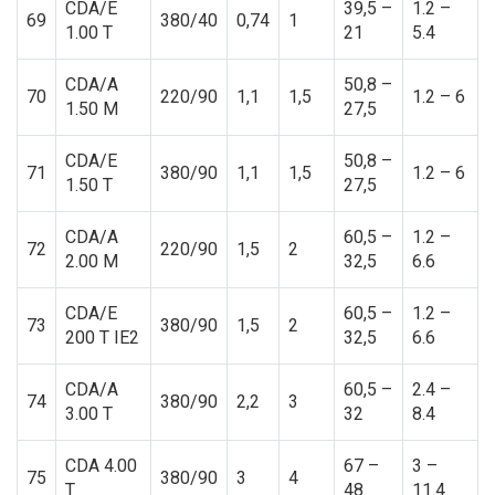
CDA/E
39,5 –
1.2 –
69
380/40
0,74
1
1.00 T
21
5.4
CDA/A
50,8 –
70
220/90
1,1
1,5
1.2 – 6
1.50 M
27,5
CDA/E
50,8 –
71
380/90
1,1
1,5
1.2 – 6
1.50 T
27,5
CDA/A
60,5 –
1.2 –
72
220/90
1,5
2
2.00 M
32,5
6.6
CDA/E
60,5 –
1.2 –
73
380/90
1,5
2
200 T IE2
32,5
6.6
CDA/A
60,5 –
2.4 –
74
380/90
2,2
3
3.00 T
32
8.4
CDA 4.00
67 –
3 –
75
380/90
3
4
T
48
11.4