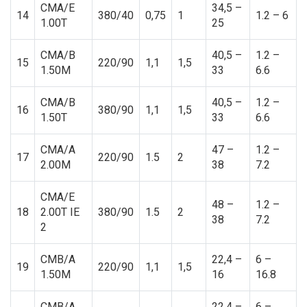
CMA/E
34,5 –
14
380/40
0,75
1
1.2 – 6
1.00T
25
CMA/B
40,5 –
1.2 –
15
220/90
1,1
1,5
1.50M
33
6.6
CMA/B
40,5 –
1.2 –
16
380/90
1,1
1,5
1.50T
33
6.6
CMA/A
47 –
1.2 –
17
220/90
1.5
2
2.00M
38
7.2
CMA/E
48 –
1.2 –
18
2.00T IE
380/90
1.5
2
38
7.2
2
CMB/A
22,4 –
6 –
19
220/90
1,1
1,5
1.50M
16
16.8
CMB/A
22,4 –
6 –