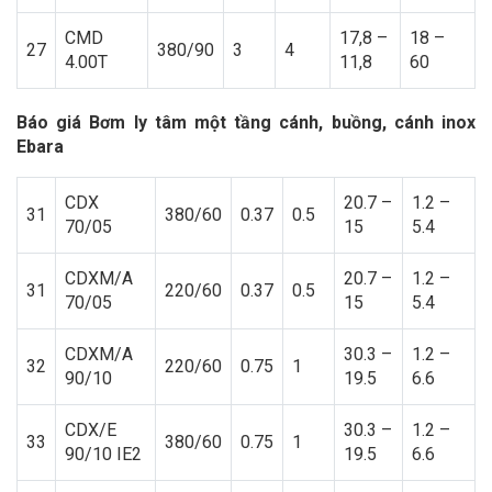
CMD
17,8 –
18 –
27
380/90
3
4
4.00T
11,8
60
Báo giá Bơm ly tâm một tầng cánh, buồng, cánh inox
Ebara
CDX
20.7 –
1.2 –
31
380/60
0.37
0.5
70/05
15
5.4
CDXM/A
20.7 –
1.2 –
31
220/60
0.37
0.5
70/05
15
5.4
CDXM/A
30.3 –
1.2 –
32
220/60
0.75
1
90/10
19.5
6.6
CDX/E
30.3 –
1.2 –
33
380/60
0.75
1
90/10 IE2
19.5
6.6